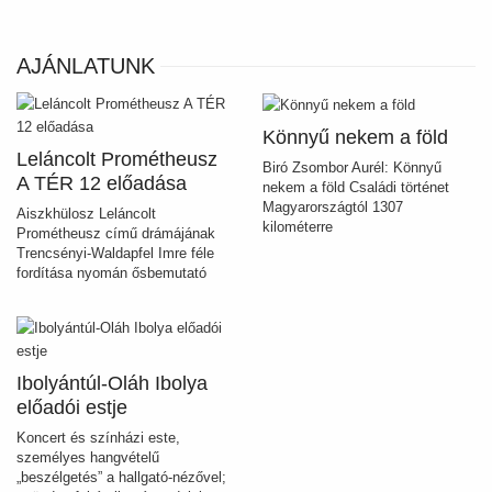
AJÁNLATUNK
Könnyű nekem a föld
Leláncolt Prométheusz
Biró Zsombor Aurél: Könnyű
A TÉR 12 előadása
nekem a föld Családi történet
Magyarországtól 1307
Aiszkhülosz Leláncolt
kilométerre
Prométheusz című drámájának
Trencsényi-Waldapfel Imre féle
fordítása nyomán ősbemutató
Ibolyántúl-Oláh Ibolya
előadói estje
Koncert és színházi este,
személyes hangvételű
„beszélgetés” a hallgató-nézővel;