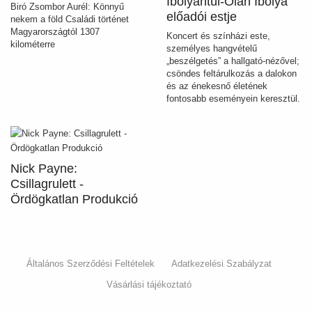
Ibolyántúl-Oláh Ibolya
Biró Zsombor Aurél: Könnyű
előadói estje
nekem a föld Családi történet
Magyarországtól 1307
Koncert és színházi este,
kilométerre
személyes hangvételű
„beszélgetés” a hallgató-nézővel;
csöndes feltárulkozás a dalokon
és az énekesnő életének
fontosabb eseményein keresztül.
Nick Payne:
Csillagrulett -
Ördögkatlan Produkció
Általános Szerződési Feltételek
Adatkezelési Szabályzat
Vásárlási tájékoztató