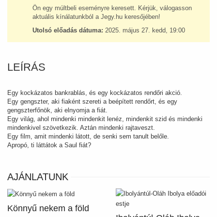
Ön egy múltbeli eseményre keresett. Kérjük, válogasson
aktuális kínálatunkból a Jegy.hu keresőjében!
Utolsó előadás dátuma:
2025. május 27. kedd, 19:00
LEÍRÁS
Egy kockázatos bankrablás, és egy kockázatos rendőri akció.
Egy gengszter, aki fiaként szereti a beépített rendőrt, és egy
gengszterfőnök, aki elnyomja a fiát.
Egy világ, ahol mindenki mindenkit lenéz, mindenkit szid és mindenki
mindenkivel szövetkezik. Aztán mindenki rajtaveszt.
Egy film, amit mindenki látott, de senki sem tanult belőle.
Apropó, ti láttátok a Saul fiát?
AJÁNLATUNK
Könnyű nekem a föld