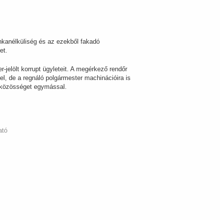
kanélküliség és az ezekből fakadó
et.
r-jelölt korrupt ügyleteit. A megérkező rendőr
el, de a regnáló polgármester machinációira is
a közösséget egymással.
ató