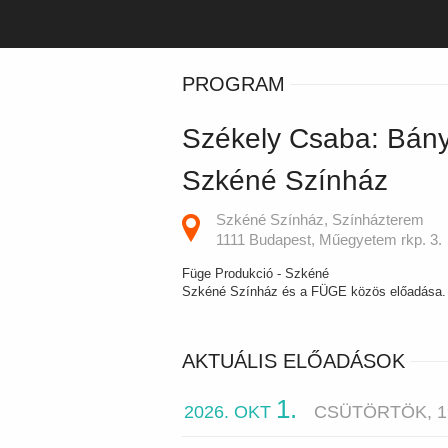
PROGRAM
Székely Csaba: Bán
Szkéné Színház
Szkéné Színház, Színházterem
1111 Budapest, Műegyetem rkp. 3.
Füge Produkció - Szkéné
Szkéné Színház és a FÜGE közös előadása.
AKTUÁLIS ELŐADÁSOK
1.
2026. OKT
CSÜTÖRTÖK, 1