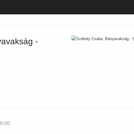
yavakság -
9:00