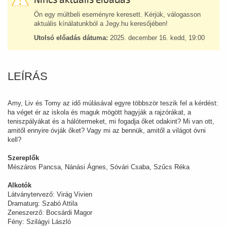
Nincs aktuális előadás
Ön egy múltbeli eseményre keresett. Kérjük, válogasson
aktuális kínálatunkból a Jegy.hu keresőjében!
Utolsó előadás dátuma:
2025. december 16. kedd, 19:00
LEÍRÁS
Amy, Liv és Tomy az idő múlásával egyre többször teszik fel a kérdést:
ha véget ér az iskola és maguk mögött hagyják a rajzórákat, a
teniszpályákat és a hálótermeket, mi fogadja őket odakint? Mi van ott,
amitől ennyire óvják őket? Vagy mi az bennük, amitől a világot óvni
kell?
Szereplők
Mészáros Pancsa, Nánási Ágnes, Sóvári Csaba, Szűcs Réka
Alkotók
Látványtervező: Virág Vivien
Dramaturg: Szabó Attila
Zeneszerző: Bocsárdi Magor
Fény: Szilágyi László