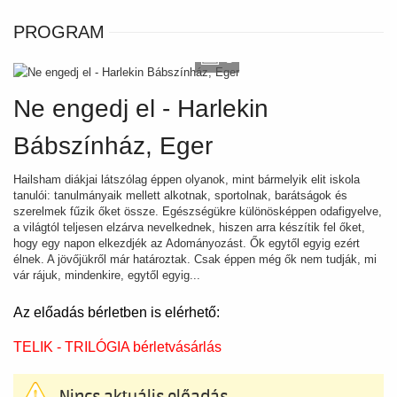
PROGRAM
3
Ne engedj el - Harlekin
Bábszínház, Eger
Hailsham diákjai látszólag éppen olyanok, mint bármelyik elit iskola
tanulói: tanulmányaik mellett alkotnak, sportolnak, barátságok és
szerelmek fűzik őket össze. Egészségükre különösképpen odafigyelve,
a világtól teljesen elzárva nevelkednek, hiszen arra készítik fel őket,
hogy egy napon elkezdjék az Adományozást. Ők egytől egyig ezért
élnek. A jövőjükről már határoztak. Csak éppen még ők nem tudják, mi
vár rájuk, mindenkire, egytől egyig...
Az előadás bérletben is elérhető:
TELIK - TRILÓGIA bérletvásárlás