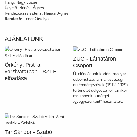
Hang: Nagy József
Ügyelő: Nánási Ágnes
Rendezőasszisztens: Nánási Ágnes
Rendező:
Fodor Orsolya
AJÁNLATUNK
ZUG - Láthatáron
Örkény: Pisti a
Csoport
vérzivatarban - SZFE
Új előadásunk kortárs magyar
előadása
ősbemutató, ami a tiszazugi
arzénmérgezések (1912–1929)
történetét dolgozza fel, amikor
asszonyok a mérget
„gyógyszerként” használták,
hogy megszabaduljanak
bántalmazó férjeiktől vagy
elviselhetetlen terheiktől.
Tar Sándor - Szabó