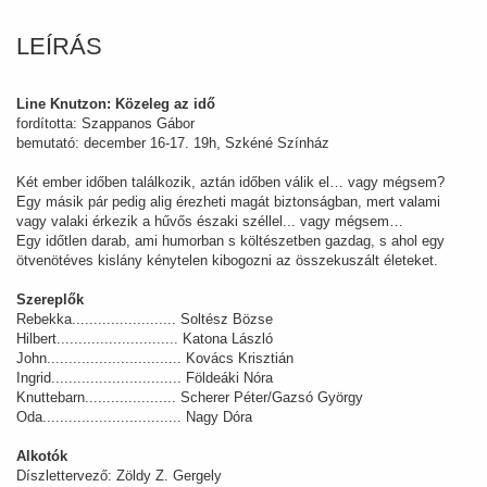
LEÍRÁS
Line Knutzon: Közeleg az idő
fordította: Szappanos Gábor
bemutató: december 16-17. 19h, Szkéné Színház
Két ember időben találkozik, aztán időben válik el… vagy mégsem?
Egy másik pár pedig alig érezheti magát biztonságban, mert valami
vagy valaki érkezik a hűvős északi széllel... vagy mégsem…
Egy időtlen darab, ami humorban s költészetben gazdag, s ahol egy
ötvenötéves kislány kénytelen kibogozni az összekuszált életeket.
Szereplők
Rebekka........................ Soltész Bözse
Hilbert............................ Katona László
John............................... Kovács Krisztián
Ingrid.............................. Földeáki Nóra
Knuttebarn..................... Scherer Péter/Gazsó György
Oda................................ Nagy Dóra
Alkotók
Díszlettervező: Zöldy Z. Gergely