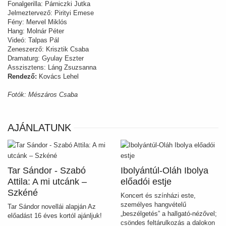
Fonalgerilla: Párniczki Jutka
Jelmeztervező: Pirityi Emese
Fény: Mervel Miklós
Hang: Molnár Péter
Videó: Talpas Pál
Zeneszerző: Krisztik Csaba
Dramaturg: Gyulay Eszter
Asszisztens: Láng Zsuzsanna
Rendező:
Kovács Lehel
Fotók: Mészáros Csaba
AJÁNLATUNK
Tar Sándor - Szabó
Ibolyántúl-Oláh Ibolya
Attila: A mi utcánk –
előadói estje
Szkéné
Koncert és színházi este,
személyes hangvételű
Tar Sándor novellái alapján Az
„beszélgetés” a hallgató-nézővel;
előadást 16 éves kortól ajánljuk!
csöndes feltárulkozás a dalokon