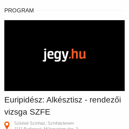
PROGRAM
Euripidész: Alkésztisz - rendezői
vizsga SZFE
Szkéné Színház, Színházterem
1111 Budapest, Műegyetem rkp. 3.