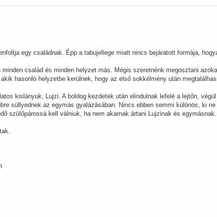
oltja egy családnak. Épp a tabujellege miatt nincs bejáratott formája, hogyan
án minden család és minden helyzet más. Mégis szeretnénk megosztani azokat
akik hasonló helyzetbe kerülnek, hogy az első sokkélmény után megtalálhass
tos kislányuk, Lujzi. A boldog kezdetek után elindulnak lefelé a lejtőn, végül
bbre süllyednek az egymás gyalázásában. Nincs ebben semmi különös, ki ne h
ködő szülőpárossá kell válniuk, ha nem akarnak ártani Lujzinak és egymásnak.
tak.
n