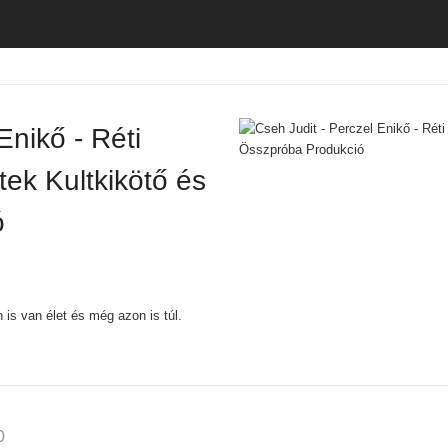
Enikő - Réti
tek Kultkikötő és
ó
is van élet és még azon is túl.
0