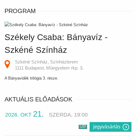
PROGRAM
Székely Csaba: Bányavíz -
Szkéné Színház
Szkéné Színház, Színházterem
1111 Budapest, Műegyetem rkp. 3.
A Bányavidék trilógia 3. része.
AKTUÁLIS ELŐADÁSOK
21.
2026. OKT
SZERDA, 19:00
jegyvásárlás
SZÉP