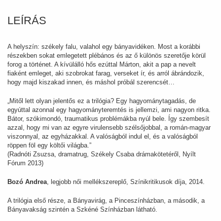
LEÍRÁS
A helyszín: székely falu, valahol egy bányavidéken. Most a korábbi
részekben sokat emlegetett plébános és az ő különös szeretője körül
forog a történet. A kívülálló hős ezúttal Márton, akit a pap a nevelt
fiaként emleget, aki szobrokat farag, verseket ír, és arról ábrándozik,
hogy majd kiszakad innen, és máshol próbál szerencsét…
„Mitől lett olyan jelentős ez a trilógia? Egy hagyománytagadás, de
egyúttal azonnal egy hagyományteremtés is jellemzi, ami nagyon ritka.
Bátor, szókimondó, traumatikus problémákba nyúl bele. Így szembesít
azzal, hogy mi van az egyre virulensebb szélsőjobbal, a román-magyar
viszonnyal, az egyházakkal. A valóságból indul el, és a valóságból
röppen föl egy költői világba.”
(Radnóti Zsuzsa, dramatrug, Székely Csaba drámakötetéről, Nyílt
Fórum 2013)
Bozó Andrea
, legjobb női mellékszereplő, Színikritikusok díja, 2014.
A trilógia első része, a Bányavirág, a Pinceszínházban, a második, a
Bányavakság szintén a Szkéné Színházban látható.