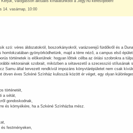
 Kérjük, válogasson aktuális kínálatunkból a Jegy.hu keresőjében!
s 14. vasárnap, 10:00
esik szó: véres áldozatokról, boszorkányokról, varázserejű fürdőkről és a Du
s homlokzatában gyönyörködhetünk, majd a térre néző, a campus első épület
borús történetek is előkerülnek: hogyan lőttek célba az óriási szobrokra a tú
bbi rektorainak szobrait, miközben a sétavezető a szecesszió stílusának sz
cz Samu által tervezett rendkívül impozáns könyvtárépületet nem csak kívülr
nt ötven éves Szkéné Színház kulisszái között ér véget, egy olyan különleges
s történetét,
i a sétát,
yről gondoskodnak,
térre és környékére, ha a Szkéné Színházba mész.
at,
n és festményeken,