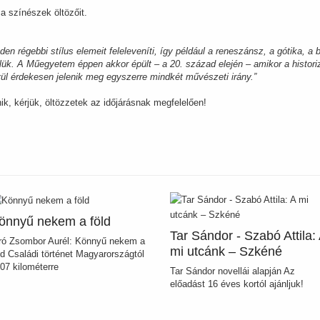
 a színészek öltözőit.
en régebbi stílus elemeit feleleveníti, így például a reneszánsz, a gótika, a 
lük. A Műegyetem éppen akkor épült – a 20. század elején – amikor a historiz
ül érdekesen jelenik meg egyszerre mindkét művészeti irány.”
ik, kérjük, öltözzetek az időjárásnak megfelelően!
önnyű nekem a föld
Tar Sándor - Szabó Attila:
ró Zsombor Aurél: Könnyű nekem a
mi utcánk – Szkéné
ld Családi történet Magyarországtól
07 kilométerre
Tar Sándor novellái alapján Az
előadást 16 éves kortól ajánljuk!