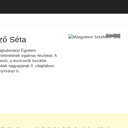
3
ző Séta
ágtudományi Egyetem
örténetének izgalmas részleteit. A
nesíti, a résztvevők kezükbe
árk nagyapjának II. világháború
nyítványt is.