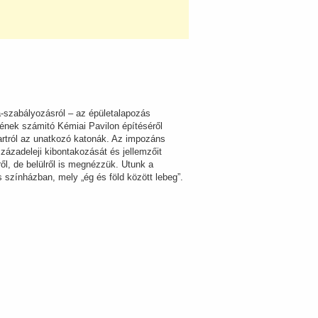
na-szabályozásról – az épületalapozás
ének számitó Kémiai Pavilon építéséről
lpartról az unatkozó katonák. Az impozáns
ázadeleji kibontakozását és jellemzőit
ől, de belülről is megnézzük. Utunk a
 színházban, mely „ég és föld között lebeg”.