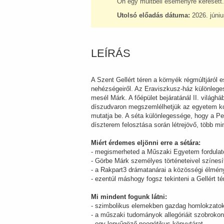
Ön egy múltbeli eseményre keresett.
Utolsó előadás dátuma:
2026. júniu
LEÍRÁS
A Szent Gellért téren a környék régmúltjáról 
nehézségeiről. Az Eraviszkusz-ház különlege
mesél Márk. A főépület bejáratánál II. világhá
díszudvaron megszemlélhetjük az egyetem korá
mutatja be. A séta különlegessége, hogy a Pe
díszterem felosztása során létrejövő, több mi
Miért érdemes eljönni erre a sétára:
- megismerheted a Műszaki Egyetem fordulato
- Görbe Márk személyes történeteivel színesít
- a Rakpart3 drámatanárai a közösségi élmén
- ezentúl máshogy fogsz tekinteni a Gellért 
Mi mindent fogunk látni:
- szimbolikus elemekben gazdag homlokzatok
- a műszaki tudományok allegóriáit szobroko
- egy lenyűgöző neogótikus könyvtárat,