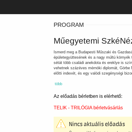
PROGRAM
Műegyetemi SzkéNé
Ismerd meg a Budapesti Műszaki és Gazdas
épületegyüttesének és a nagy múltú környék t
sétát több családi anekdota és ereklye is szí
vehetnek százéves mérnöki diplomát, Görbe M
előtti indexét, és egy valódi szegénységi bizo
több
Az előadás bérletben is elérhető:
TELIK - TRILÓGIA bérletvásárlás
Nincs aktuális előadás