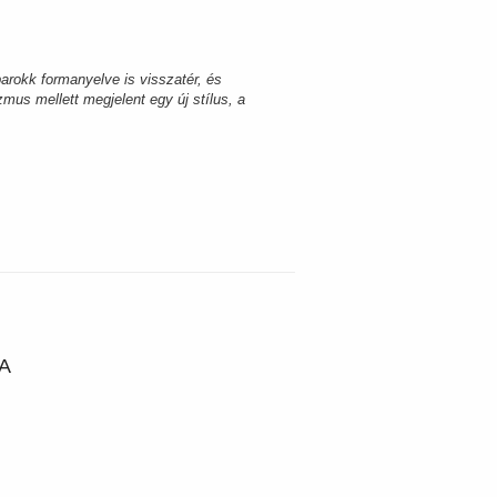
barokk formanyelve is visszatér, és
mus mellett megjelent egy új stílus, a
 A