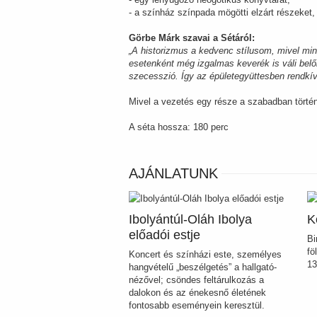
- a színház színpada mögötti elzárt részeket,
Görbe Márk szavai a Sétáról:
„A historizmus a kedvenc stílusom, mivel mind
esetenként még izgalmas keverék is váli belő
szecesszió. Így az épületegyüttesben rendkív
Mivel a vezetés egy része a szabadban történ
A séta hossza: 180 perc
AJÁNLATUNK
Ibolyántúl-Oláh Ibolya
K
előadói estje
Bi
fö
Koncert és színházi este, személyes
13
hangvételű „beszélgetés” a hallgató-
nézővel; csöndes feltárulkozás a
dalokon és az énekesnő életének
fontosabb eseményein keresztül.