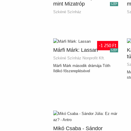
mint Mizatróp
m
SZÉP
Szkéné Színház
Sz
-1 250 Ft
Márfi Márk: Lassan
K
SZÉP
tú
Szkéné Színház Nonprofit Kft.
Sz
Márfi Márk második drámája Tóth
Ildikó főszereplésével
Mo
st
Mikó Csaba - Sándor