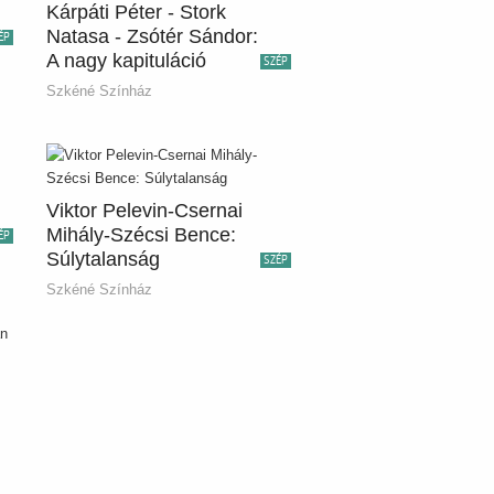
Kárpáti Péter - Stork
Natasa - Zsótér Sándor:
ÉP
A nagy kapituláció
SZÉP
Szkéné Színház
Viktor Pelevin-Csernai
Mihály-Szécsi Bence:
ÉP
Súlytalanság
SZÉP
Szkéné Színház
án