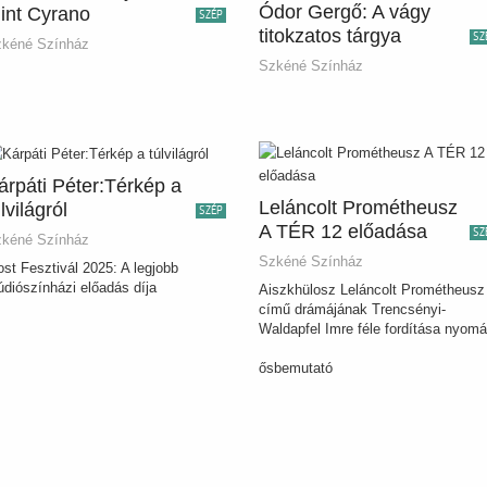
Ódor Gergő: A vágy
int Cyrano
SZÉP
titokzatos tárgya
SZ
kéné Színház
Szkéné Színház
árpáti Péter:Térkép a
Leláncolt Prométheusz
lvilágról
SZÉP
A TÉR 12 előadása
SZ
kéné Színház
Szkéné Színház
st Fesztivál 2025: A legjobb
údiószínházi előadás díja
Aiszkhülosz Leláncolt Prométheusz
című drámájának Trencsényi-
Waldapfel Imre féle fordítása nyom
ősbemutató