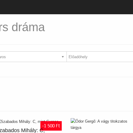
rs dráma
-1 500 Ft
zabados Mihály: C,