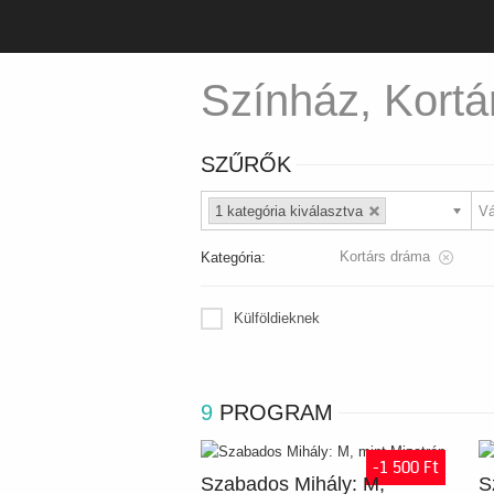
Színház, Kortá
SZŰRŐK
1 kategória kiválasztva
Kortárs dráma
Kategória:
Külföldieknek
9
PROGRAM
-1 500 Ft
Szabados Mihály: M,
S